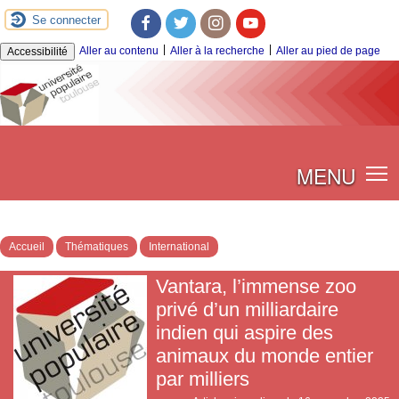
Se connecter
Facebook
Twitter
Instagram
Youtube
|
|
Aller au contenu
Aller à la recherche
Aller au pied de page
Accessibilité
MENU
Accueil
Thématiques
International
Vantara, l’immense zoo
privé d’un milliardaire
indien qui aspire des
animaux du monde entier
par milliers