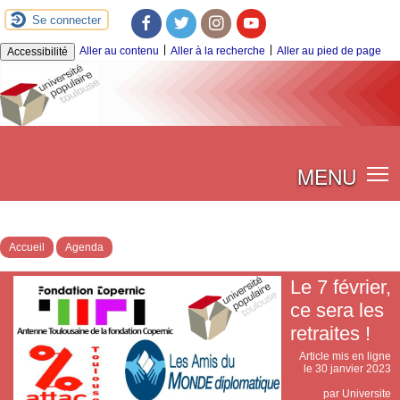
Se connecter
Facebook
Twitter
Instagram
Youtube
|
|
Aller au contenu
Aller à la recherche
Aller au pied de page
Accessibilité
MENU
Accueil
Agenda
Le 7 février,
ce sera les
retraites !
Article mis en ligne
le
30 janvier 2023
par
Universite