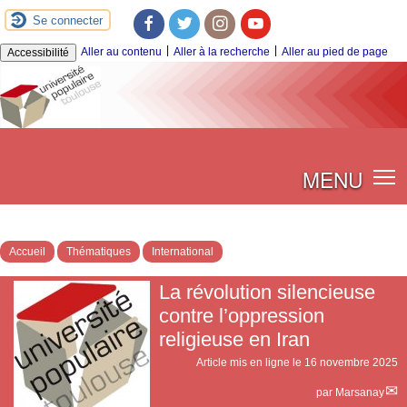
Se connecter
Facebook
Twitter
Instagram
Youtube
|
|
Aller au contenu
Aller à la recherche
Aller au pied de page
Accessibilité
MENU
Accueil
Thématiques
International
La révolution silencieuse
contre l’oppression
religieuse en Iran
Article mis en ligne le
16 novembre 2025
par
Marsanay