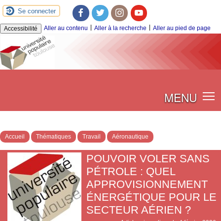
Se connecter
Facebook
Twitter
Instagram
Youtube
|
|
Aller au contenu
Aller à la recherche
Aller au pied de page
Accessibilité
MENU
Accueil
Thématiques
Travail
Aéronautique
POUVOIR VOLER SANS
PÉTROLE : QUEL
APPROVISIONNEMENT
ÉNERGÉTIQUE POUR LE
SECTEUR AÉRIEN ?