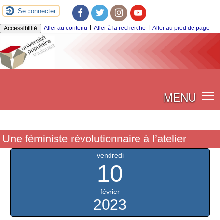
Se connecter
Facebook
Twitter
Instagram
Youtube
|
|
Aller au contenu
Aller à la recherche
Aller au pied de page
Accessibilité
MENU
Une féministe révolutionnaire à l’atelier
vendredi
10
février
2023