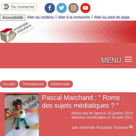
Se connecter
Facebook
Twitter
Instagram
Youtube
|
|
Aller au contenu
Aller à la recherche
Aller au pied de page
Accessibilité
MENU
Accueil
Thématiques
Démocratie
Pascal Marchand : " Roms :
des sujets médiatiques ? "
Article mis en ligne le
16 janvier 2014
dernière modification le 18 avril 2021
par
Universite Populaire Toulouse